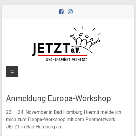
Zum
Inhalt
springen
Peernetzwerk
Menü
JETZT
e.V.
Anmeldung Europa-Workshop
Peernetzwerk
JETZT
22. – 24. November in Bad Homburg Hiermit melde ich
–
mich zum Europa-Workshop mit dem Peernetzwerk
jung,
JETZT in Bad Homburg an.
engagiert,