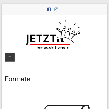
Zum
Inhalt
springen
Peernetzwerk
Menü
JETZT
e.V.
Formate
Peernetzwerk
JETZT
–
jung,
engagiert,