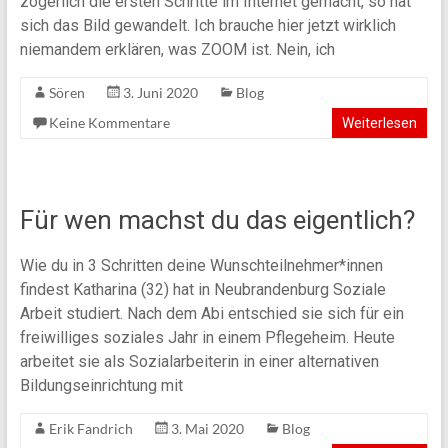
zögerlich die ersten Schritte im Internet gemacht, so hat
vernetzt
sich das Bild gewandelt. Ich brauche hier jetzt wirklich
e.V.
niemandem erklären, was ZOOM ist. Nein, ich
Sören
3. Juni 2020
Blog
Keine Kommentare
Weiterlesen
Für wen machst du das eigentlich?
Wie du in 3 Schritten deine Wunschteilnehmer*innen
findest Katharina (32) hat in Neubrandenburg Soziale
Arbeit studiert. Nach dem Abi entschied sie sich für ein
freiwilliges soziales Jahr in einem Pflegeheim. Heute
arbeitet sie als Sozialarbeiterin in einer alternativen
Bildungseinrichtung mit
Erik Fandrich
3. Mai 2020
Blog