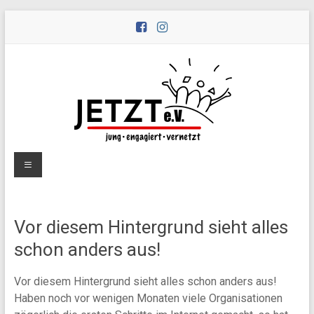
Zum
Inhalt
springen
Peernetzwerk
Menü
JETZT
e.V.
Vor diesem Hintergrund sieht alles
Peernetzwerk
schon anders aus!
JETZT
–
Vor diesem Hintergrund sieht alles schon anders aus!
jung,
Haben noch vor wenigen Monaten viele Organisationen
engagiert,