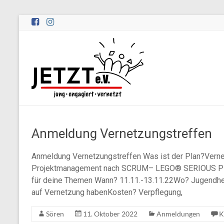
Zum
Inhalt
springen
Peernetzwerk
JETZT
e.V.
Peernetzwerk
JETZT
Anmeldung Vernetzungstreffen
–
jung,
engagiert,
Anmeldung Vernetzungstreffen Was ist der Plan?Verne
vernetzt
Projektmanagement nach SCRUM– LEGO® SERIOUS PL
e.V.
für deine Themen Wann? 11.11.-13.11.22Wo? Jugendher
auf Vernetzung habenKosten? Verpflegung,
Sören
11. Oktober 2022
Anmeldungen
K