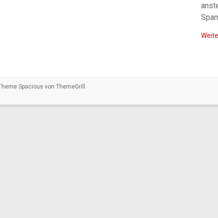
anst
Spam
Weite
. Theme
Spacious
von ThemeGrill.