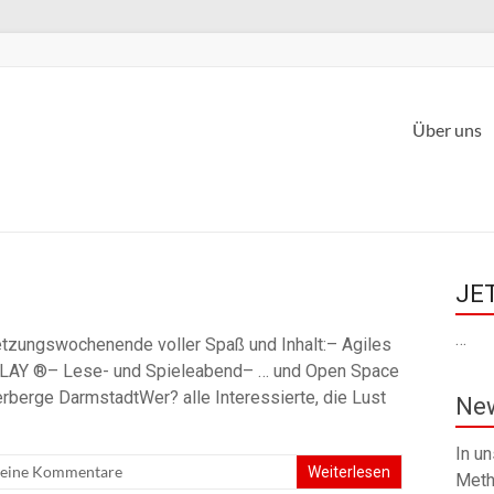
Über uns
JET
…
tzungswochenende voller Spaß und Inhalt:– Agiles
AY ®– Lese- und Spieleabend– … und Open Space
berge DarmstadtWer? alle Interessierte, die Lust
New
In u
eine Kommentare
Weiterlesen
Meth