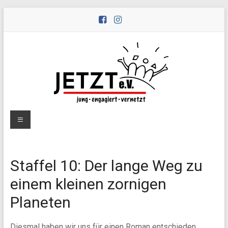
Zum
Inhalt
springen
Peernetzwerk
Menü
JETZT
e.V.
Staffel 10: Der lange Weg zu
Peernetzwerk
einem kleinen zornigen
JETZT
Planeten
–
jung,
engagiert,
Diesmal haben wir uns für einen Roman entschieden.