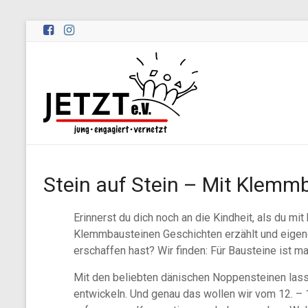
Zum
Inhalt
springen
Peernetzwerk
JETZT
e.V.
Peernetzwerk
JETZT
Stein auf Stein – Mit Klemmb
–
jung,
engagiert,
Erinnerst du dich noch an die Kindheit, als du mit
vernetzt
Klemmbausteinen Geschichten erzählt und eige
e.V.
erschaffen hast? Wir finden: Für Bausteine ist man
Mit den beliebten dänischen Noppensteinen lass
entwickeln. Und genau das wollen wir vom 12. –