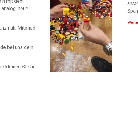
in mit dem
anst
 analog, neue
Spam
Weite
nz nah, Mitglied
de bei uns dein
ie kleinen Steine