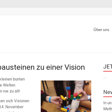
Über uns
austeinen zu einer Vision
JET
…
 kleinen bunten
ne Welten
 nie zu alt!
New
en sich Visionen
In u
 14. November
Meth