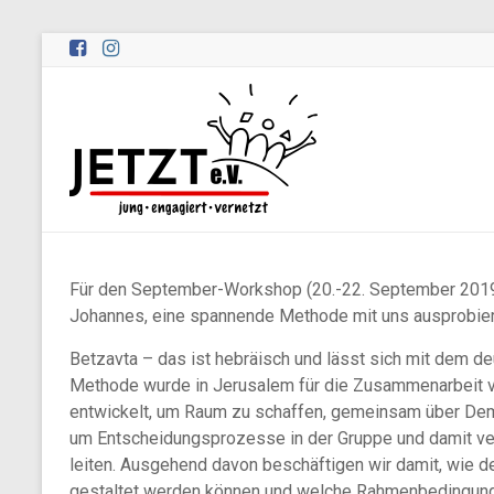
Zum
Inhalt
springen
Peernetzwerk
JETZT
e.V.
Peernetzwerk
JETZT
Für den September-Workshop (20.-22. September 2019) 
–
Johannes, eine spannende Methode mit uns ausprobier
jung,
engagiert,
Betzavta – das ist hebräisch und lässt sich mit dem d
vernetzt
Methode wurde in Jerusalem für die Zusammenarbeit v
e.V.
entwickelt, um Raum zu schaffen, gemeinsam über Demok
um Entscheidungsprozesse in der Gruppe und damit v
leiten. Ausgehend davon beschäftigen wir damit, wie d
gestaltet werden können und welche Rahmenbedingunge