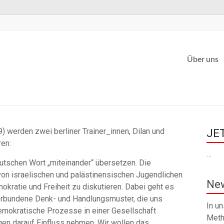
Über uns
werden zwei berliner Trainer_innen, Dilan und
JET
en:
…
eutschen Wort „miteinander“ übersetzen. Die
on israelischen und palästinensischen Jugendlichen
New
ratie und Freiheit zu diskutieren. Dabei geht es
erbundene Denk- und Handlungsmuster, die uns
In u
emokratische Prozesse in einer Gesellschaft
Meth
n darauf Einfluss nehmen. Wir wollen das